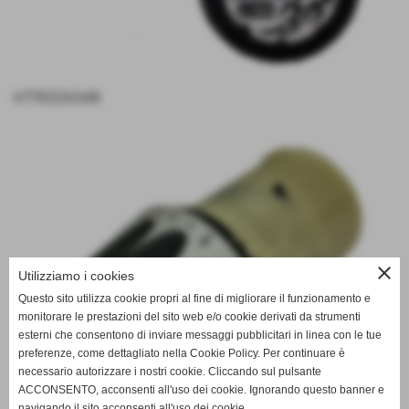
HTR326348
close
Utilizziamo i cookies
Questo sito utilizza cookie propri al fine di migliorare il funzionamento e
monitorare le prestazioni del sito web e/o cookie derivati da strumenti
esterni che consentono di inviare messaggi pubblicitari in linea con le tue
preferenze, come dettagliato nella Cookie Policy. Per continuare è
necessario autorizzare i nostri cookie. Cliccando sul pulsante
ACCONSENTO, acconsenti all'uso dei cookie. Ignorando questo banner e
navigando il sito acconsenti all'uso dei cookie.