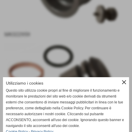
MK322959
close
Utilizziamo i cookies
Questo sito utilizza cookie propri al fine di migliorare il funzionamento e
monitorare le prestazioni del sito web e/o cookie derivati da strumenti
esterni che consentono di inviare messaggi pubblicitari in linea con le tue
preferenze, come dettagliato nella Cookie Policy. Per continuare è
necessario autorizzare i nostri cookie. Cliccando sul pulsante
ACCONSENTO, acconsenti all'uso dei cookie. Ignorando questo banner e
navigando il sito acconsenti all'uso dei cookie.
Cookie Policy
-
Privacy Policy