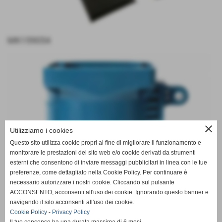
MK159054
close
Utilizziamo i cookies
Questo sito utilizza cookie propri al fine di migliorare il funzionamento e
monitorare le prestazioni del sito web e/o cookie derivati da strumenti
esterni che consentono di inviare messaggi pubblicitari in linea con le tue
preferenze, come dettagliato nella Cookie Policy. Per continuare è
necessario autorizzare i nostri cookie. Cliccando sul pulsante
ACCONSENTO, acconsenti all'uso dei cookie. Ignorando questo banner e
navigando il sito acconsenti all'uso dei cookie.
Cookie Policy
-
Privacy Policy